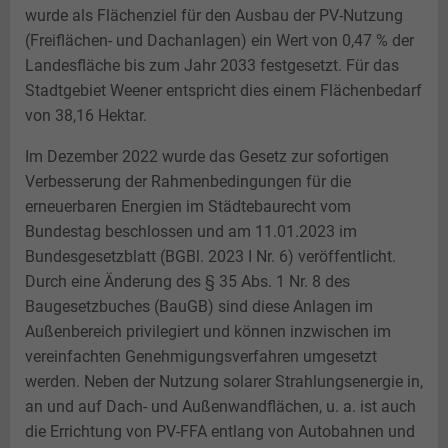
Jüdisches Leben
Teeseminar
Landesbühne
Perspektive Innenstadt
wurde als Flächenziel für den Ausbau der PV-Nutzung
(Freiflächen- und Dachanlagen) ein Wert von 0,47 % der
Gästekarte
Nachteule
Photovoltaik
Freiflächenanlagen
Landesfläche bis zum Jahr 2033 festgesetzt. Für das
Plattdeutsch
Hessepark
Stadtgebiet Weener entspricht dies einem Flächenbedarf
von 38,16 Hektar.
Paddel und Pedal
Im Dezember 2022 wurde das Gesetz zur sofortigen
Angeln
Verbesserung der Rahmenbedingungen für die
erneuerbaren Energien im Städtebaurecht vom
Bundestag beschlossen und am 11.01.2023 im
Bundesgesetzblatt (BGBl. 2023 I Nr. 6) veröffentlicht.
Durch eine Änderung des § 35 Abs. 1 Nr. 8 des
Baugesetzbuches (BauGB) sind diese Anlagen im
Außenbereich privilegiert und können inzwischen im
vereinfachten Genehmigungsverfahren umgesetzt
werden. Neben der Nutzung solarer Strahlungsenergie in,
an und auf Dach- und Außenwandflächen, u. a. ist auch
die Errichtung von PV-FFA entlang von Autobahnen und