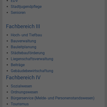
EDV
Jüdisches Leben
Teeseminar
Landesbühne
Perspektive Innenstadt
Stadtjugendpflege
Gästekarte
Nachteule
Photovoltaik
Senioren
Freiflächenanlagen
Plattdeutsch
Hessepark
Fachbereich III
Paddel und Pedal
Hoch- und Tiefbau
Angeln
Bauverwaltung
Bauleitplanung
Städtebauförderung
Liegenschaftsverwaltung
Beiträge
Gebäudebewirtschaftung
Fachbereich IV
Sozialwesen
Ordnungswesen
Bürgerservice (Melde- und Personenstandswesen)
Tourismus