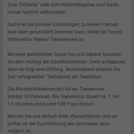
Jüdisches Leben
Teeseminar
Landesbühne
Perspektive Innenstadt
Zum "Elführtje" oder zum Nachmittagstee sind Gäste
immer herzlich willkommen.
Gästekarte
Nachteule
Photovoltaik
Freiflächenanlagen
Damit es bei privaten Einladungen zu keinen Pannen
Plattdeutsch
Hessepark
(wie oben geschildert) kommen kann, bietet die Tourist
Paddel und Pedal
Information Weener Teeseminare an.
Angeln
Bei einer gemütlichen Tasse Tee und Gebäck lauschen
Sie dem Vortrag der Gästeführerinnen. Doch aufgepasst,
denn es folgt eine Prüfung. Anschließend erhalten Sie
(bei "erfolgreicher" Teilnahme) ein Teediplom.
Die Mindestteilnehmerzahl für ein Teeseminar
beträgt 10 Personen. Ein Teeseminar dauert ca. 1 bis
1,5 Stunden und kostet 9,00 € pro Person.
Nennen Sie uns einfach Ihren Wunschtermin und wir
prüfen ob die Durchführung des Seminares dann
möglich ist.