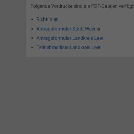
Jüdisches Leben
Teeseminar
Landesbühne
Perspektive Innenstadt
Folgende Vordrucke sind als PDF-Dateien verfügb
Gästekarte
Nachteule
Photovoltaik
Freiflächenanlagen
Richtlinien
Plattdeutsch
Hessepark
Antragsformular Stadt Weener
Paddel und Pedal
Antragsformular Landkreis Leer
Teilnehmerliste Landkreis Leer
Angeln