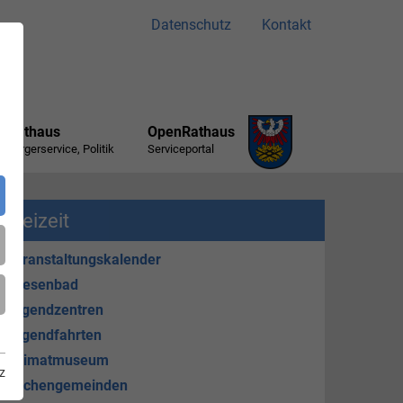
Datenschutz
Kontakt
Rathaus
OpenRathaus
Bürgerservice, Politik
Serviceportal
Freizeit
Veranstaltungskalender
Friesenbad
Jugendzentren
Jugendfahrten
Heimatmuseum
z
Kirchengemeinden