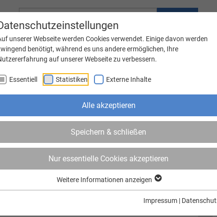
Suche
Datenschutzeinstellungen
Auf unserer Webseite werden Cookies verwendet. Einige davon werden
zwingend benötigt, während es uns andere ermöglichen, Ihre
Nutzererfahrung auf unserer Webseite zu verbessern.
Familie
Bauen & Wohnen
Essentiell
Statistiken
Externe Inhalte
nstaltungen
Bildung, Betreuung, Soziales
Wirtschaft, Gewerbe
Alle akzeptieren
Speichern & schließen
anerkannter Träger der Jugendarbeit?
Nur essentielle Cookies akzeptieren
t Weener (Ems) zur Förderung von Jugendfahrten und
 erfüllen, haben Sie die Möglichkeit Fördermittel zu
Weitere Informationen anzeigen
Impressum
|
Datenschut
rch den Landkreis Leer möglich.