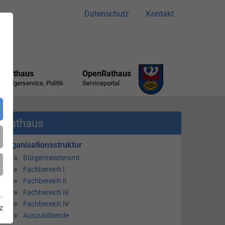
Datenschutz
Kontakt
Rathaus
OpenRathaus
Bürgerservice, Politik
Serviceportal
Rathaus
Organisationsstruktur
Bürgermeisteramt
Fachbereich I
Fachbereich II
Fachbereich III
Fachbereich IV
z
Auszubildende