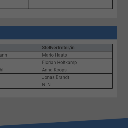
Stellvertreter/in
mann
Mario Haats
Florian Holtkamp
hl
Anna Koops
Jonas Brandt
N. N.