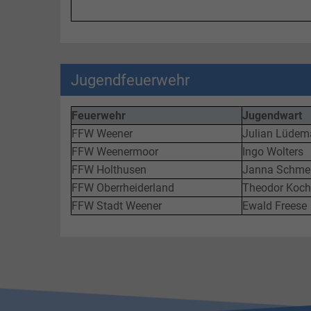
Jugendfeuerwehr
Feuerwehr
Jugendwart
FFW Weener
Julian Lüde
FFW Weenermoor
Ingo Wolters
FFW Holthusen
Janna Schme
FFW Oberrheiderland
Theodor Koch
FFW Stadt Weener
Ewald Freese