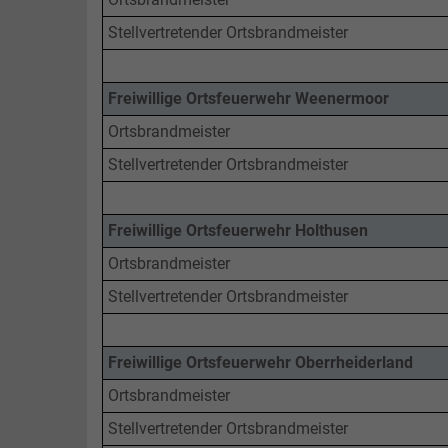
Jüdisches Leben
Teeseminar
Landesbühne
Perspektive Innenstadt
Stellvertretender Ortsbrandmeister
Gästekarte
Nachteule
Photovoltaik
Freiflächenanlagen
Plattdeutsch
Hessepark
Freiwillige Ortsfeuerwehr Weenermoor
Paddel und Pedal
Ortsbrandmeister
Stellvertretender Ortsbrandmeister
Angeln
Freiwillige Ortsfeuerwehr Holthusen
Ortsbrandmeister
Stellvertretender Ortsbrandmeister
Freiwillige Ortsfeuerwehr Oberrheiderland
Ortsbrandmeister
Stellvertretender Ortsbrandmeister