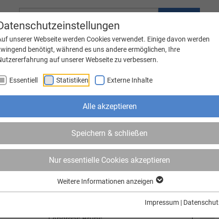
Suche
Datenschutzeinstellungen
Auf unserer Webseite werden Cookies verwendet. Einige davon werden
zwingend benötigt, während es uns andere ermöglichen, Ihre
Nutzererfahrung auf unserer Webseite zu verbessern.
Familie
Bauen & Wohnen
Essentiell
Statistiken
Externe Inhalte
nstaltungen
Bildung, Betreuung, Soziales
Wirtschaft, Gewerbe
Alle akzeptieren
Speichern & schließen
Jörg Fisser
Nur essentielle Cookies akzeptieren
Steffen Voß
Weitere Informationen anzeigen
Impressum
|
Datenschut
Andreas Bruns