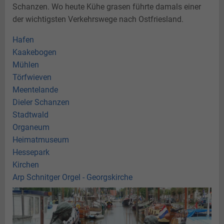
Jüdisches Leben
Teeseminar
Landesbühne
Perspektive Innenstadt
Schanzen. Wo heute Kühe grasen führte damals einer
der wichtigsten Verkehrswege nach Ostfriesland.
Gästekarte
Nachteule
Photovoltaik
Freiflächenanlagen
Hafen
Plattdeutsch
Hessepark
Kaakebogen
Paddel und Pedal
Mühlen
Törfwieven
Angeln
Meentelande
Dieler Schanzen
Stadtwald
Organeum
Heimatmuseum
Hessepark
Kirchen
Arp Schnitger Orgel - Georgskirche