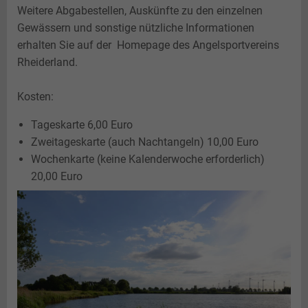
Jüdisches Leben
Teeseminar
Landesbühne
Perspektive Innenstadt
Weitere Abgabestellen, Auskünfte zu den einzelnen
Gewässern und sonstige nützliche Informationen
Gästekarte
Nachteule
Photovoltaik
Freiflächenanlagen
erhalten Sie auf der Homepage des Angelsportvereins
Plattdeutsch
Hessepark
Rheiderland.
Paddel und Pedal
Kosten:
Angeln
Tageskarte 6,00 Euro
Zweitageskarte (auch Nachtangeln) 10,00 Euro
Wochenkarte (keine Kalenderwoche erforderlich)
20,00 Euro