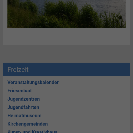
Freizeit
Veranstaltungskalender
Friesenbad
Jugendzentren
Jugendfahrten
Heimatmuseum
Kirchengemeinden
Kunst- und Kreativhaus