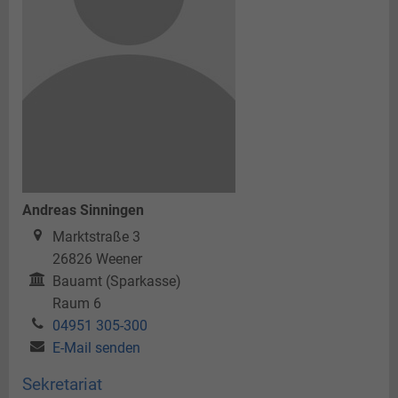
Jüdisches Leben
Teeseminar
Landesbühne
Perspektive Innenstadt
Gästekarte
Nachteule
Photovoltaik
Freiflächenanlagen
Plattdeutsch
Hessepark
Paddel und Pedal
Angeln
Andreas Sinningen
Marktstraße 3
26826
Weener
Bauamt (Sparkasse)
Raum 6
04951 305-300
E-Mail senden
Sekretariat