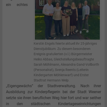
Jüdisches Leben
Teeseminar
Landesbühne
Perspektive Innenstadt
ein echtes
Gästekarte
Nachteule
Photovoltaik
Freiflächenanlagen
Plattdeutsch
Hessepark
Paddel und Pedal
Angeln
Kerstin Engels feierte aktuell ihr 25-jähriges
Dienstjubiläum. Zu diesem besonderen
Ereignis gratulierten (v.l.) Bürgermeister
Heiko Abbas, Gleichstellungsbeauftragte
Sarah Möhlmann, Alexandra Gand-Vollborth
(Personalrat), Svenja Reents (Leiterin
Kindergarten Möhlenwarf) und Erster
Stadtrat Hermann Welp.
„Eigengewächs“ der Stadtverwaltung. Nach ihrer
Ausbildung zur Kinderpflegerin bei der Stadt Weener
setzte sie ihren beruflichen Weg hier fort und war seither
in den städtischen Kindertageseinrichtungen