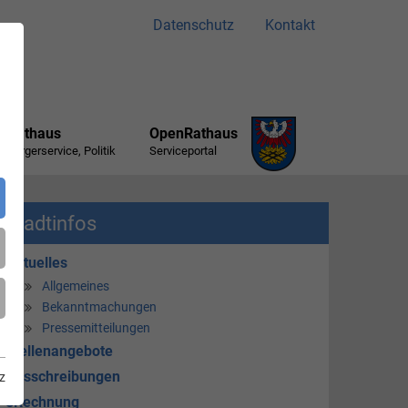
Datenschutz
Kontakt
Rathaus
OpenRathaus
Bürgerservice, Politik
Serviceportal
Stadtinfos
Aktuelles
Allgemeines
Bekanntmachungen
Pressemitteilungen
Stellenangebote
Ausschreibungen
z
eRechnung