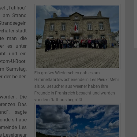
el „Tatihou“
, am Strand
Strandsegeln
ehafenstadt
hte man die
er es unter
ibt und ein
tom-U-Boot.
 am Samstag,
Ein großes Wiedersehen gab es am
er der beiden
Himmelfahrtswochenende in Les Pieux: Mehr
als 50 Besucher aus Weener haben ihre
Freunde in Frankreich besucht und wurden
worden. Die
vor dem Rathaus begrüßt.
Grenzen. Das
nd“, sagte
sonders habe
emeinde Les
s Leseigneur