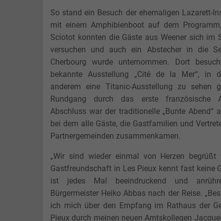
Jüdisches Leben
Teeseminar
Landesbühne
Perspektive Innenstadt
So stand ein Besuch der ehemaligen Lazarett-Ins
Gästekarte
Nachteule
Photovoltaik
mit einem Amphibienboot auf dem Programm
Freiflächenanlagen
Sciotot konnten die Gäste aus Weener sich im 
Plattdeutsch
Hessepark
versuchen und auch ein Abstecher in die Se
Paddel und Pedal
Cherbourg wurde unternommen. Dort besuc
bekannte Ausstellung „Cité de la Mer“, in d
Angeln
anderem eine Titanic-Ausstellung zu sehen g
Rundgang durch das erste französische A
Abschluss war der traditionelle „Bunte Abend“
bei dem alle Gäste, die Gastfamilien und Vertret
Partnergemeinden zusammenkamen.
„Wir sind wieder einmal von Herzen begrüßt 
Gastfreundschaft in Les Pieux kennt fast keine 
ist jedes Mal beeindruckend und anrühre
Bürgermeister Heiko Abbas nach der Reise. „Be
ich mich über den Empfang im Rathaus der G
Pieux durch meinen neuen Amtskollegen Jacque