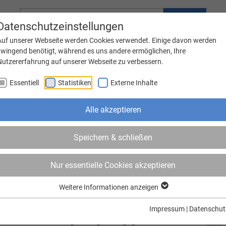
Suche
Datenschutzeinstellungen
Auf unserer Webseite werden Cookies verwendet. Einige davon werden
zwingend benötigt, während es uns andere ermöglichen, Ihre
Nutzererfahrung auf unserer Webseite zu verbessern.
Familie
Bauen & Wohnen
Essentiell
Statistiken
Externe Inhalte
nstaltungen
Bildung, Betreuung, Soziales
Wirtschaft, Gewerbe
Alle akzeptieren
Speichern & schließen
s Pieux in Frankreich
Nur essentielle Cookies akzeptieren
 50 Besucher aus Weener am Sonntagmorgen auf die
Weitere Informationen anzeigen
x aufgebrochen. Am späten Abend kam der Bus wieder in
te und für Weeners Bürgermeister Heiko Abbas, der auch in
Impressum
|
Datenschut
in buntes und vielfältiges Programm gegeben.